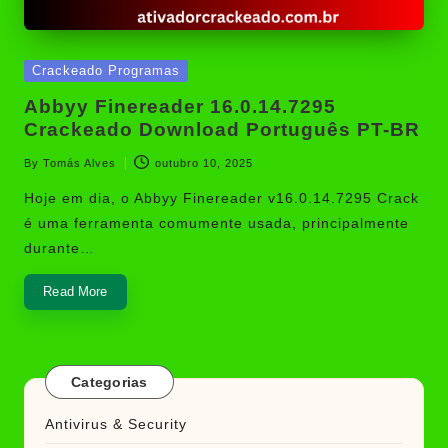
Posted
Crackeado Programas
in
Abbyy Finereader 16.0.14.7295
Crackeado Download Português PT-BR
By
Tomás Alves
outubro 10, 2025
Posted
by
Hoje em dia, o Abbyy Finereader v16.0.14.7295 Crack
é uma ferramenta comumente usada, principalmente
durante…
Read More
Categorias
Antivirus & Security