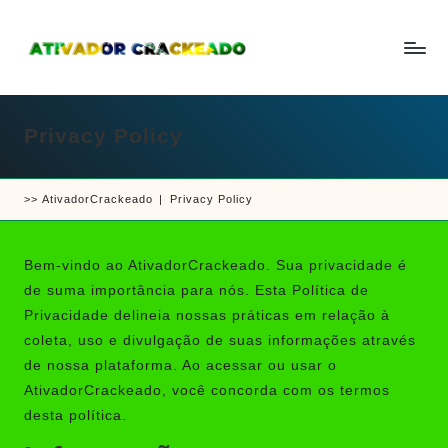
Skip
to
A
Um
content
ti
guia
v
a
Privacy Policy
completo
d
sobre
o
r
como
e
>>
AtivadorCrackeado
|
Privacy Policy
ativar
C
r
e
a
crackear
c
Bem-vindo ao
AtivadorCrackeado
. Sua privacidade é
k
software
de suma importância para nós. Esta Política de
e
e
a
Privacidade delineia nossas práticas em relação à
d
jogos
coleta, uso e divulgação de suas informações através
o
de nossa plataforma. Ao acessar ou usar o
AtivadorCrackeado, você concorda com os termos
desta política.