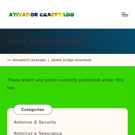
Skip
to
A
Um
content
ti
guia
v
a
adobe bridge download
completo
d
sobre
o
r
como
e
>>
AtivadorCrackeado
|
adobe bridge download
ativar
C
r
e
a
crackear
c
There aren’t any posts currently published under this
k
software
tag.
e
e
a
d
jogos
o
Categorias
Antivirus & Security
Antivírus e Segurança