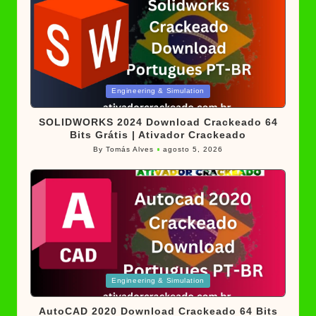
Posted
Engineering & Simulation
in
SOLIDWORKS 2024 Download Crackeado 64
Bits Grátis | Ativador Crackeado
By
Tomás Alves
agosto 5, 2026
Posted
by
Posted
Engineering & Simulation
in
AutoCAD 2020 Download Crackeado 64 Bits