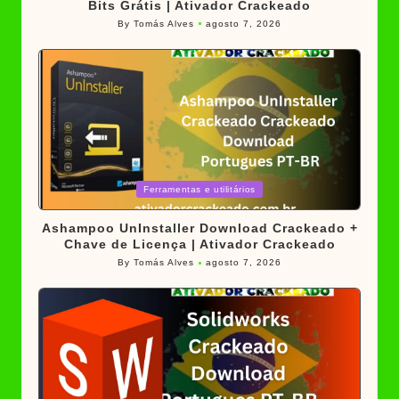
Bits Grátis | Ativador Crackeado
By
Tomás Alves
agosto 7, 2026
Posted
by
Posted
Ferramentas e utilitários
in
Ashampoo UnInstaller Download Crackeado +
Chave de Licença | Ativador Crackeado
By
Tomás Alves
agosto 7, 2026
Posted
by