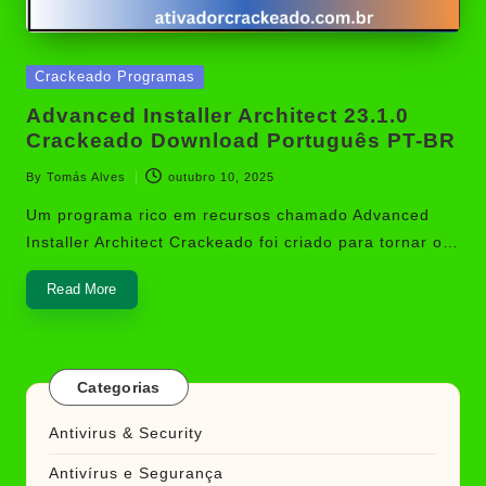
Posted
Crackeado Programas
in
Advanced Installer Architect 23.1.0
Crackeado Download Português PT-BR
By
Tomás Alves
outubro 10, 2025
Posted
by
Um programa rico em recursos chamado Advanced
Installer Architect Crackeado foi criado para tornar o…
Read More
Categorias
Antivirus & Security
Antivírus e Segurança