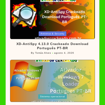
Posted
Antivirus & Security
in
XD-AntiSpy 4.13.0 Crackeado Download
Português PT-BR
By
Tomás Alves
agosto 4, 2026
Posted
by
Posted
Sistema operacional
in