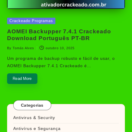
Posted
Crackeado Programas
in
AOMEI Backupper 7.4.1 Crackeado
Download Português PT-BR
By
Tomás Alves
outubro 10, 2025
Posted
by
Um programa de backup robusto e fácil de usar, o
AOMEI Backupper 7.4.1 Crackeado é…
Read More
Categorias
Antivirus & Security
Antivírus e Segurança