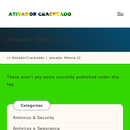
Skip
to
A
Um
content
ti
guia
v
a
ativador filmora 12
completo
d
sobre
o
r
como
e
>>
AtivadorCrackeado
|
ativador filmora 12
ativar
C
r
e
a
crackear
c
There aren’t any posts currently published under this
k
software
tag.
e
e
a
d
jogos
o
Categorias
Antivirus & Security
Antivírus e Segurança