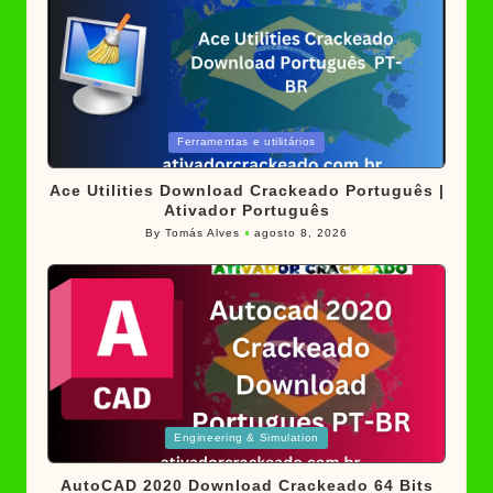
Posted
Ferramentas e utilitários
in
Ace Utilities Download Crackeado Português |
Ativador Português
By
Tomás Alves
agosto 8, 2026
Posted
by
Posted
Engineering & Simulation
in
AutoCAD 2020 Download Crackeado 64 Bits