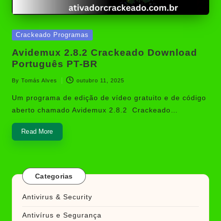
Posted
Crackeado Programas
in
Avidemux 2.8.2 Crackeado Download
Português PT-BR
By
Tomás Alves
outubro 11, 2025
Posted
by
Um programa de edição de vídeo gratuito e de código
aberto chamado Avidemux 2.8.2 Crackeado…
Read More
Categorias
Antivirus & Security
Antivírus e Segurança