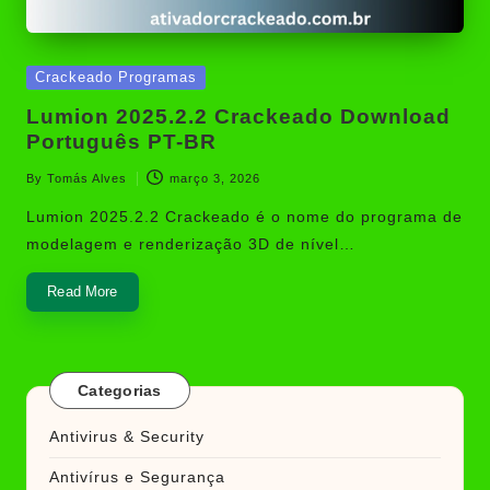
Posted
Crackeado Programas
in
Lumion 2025.2.2 Crackeado Download
Português PT-BR
By
Tomás Alves
março 3, 2026
Posted
by
Lumion 2025.2.2 Crackeado é o nome do programa de
modelagem e renderização 3D de nível…
Read More
Categorias
Antivirus & Security
Antivírus e Segurança