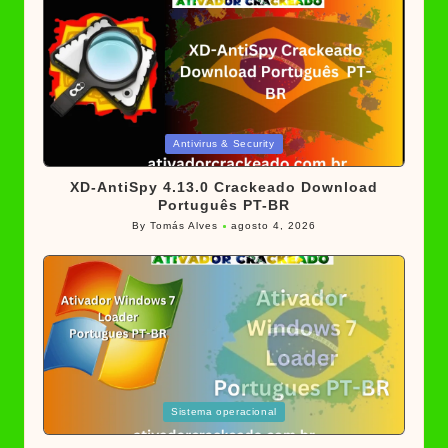
Posted
Antivirus & Security
in
XD-AntiSpy 4.13.0 Crackeado Download
Português PT-BR
By
Tomás Alves
agosto 4, 2026
Posted
by
Posted
Sistema operacional
in