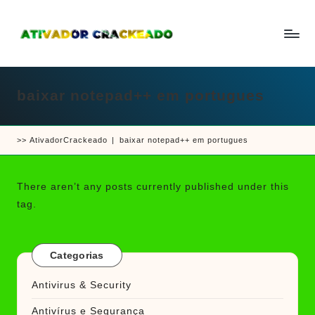
Skip
to
A
Um
content
ti
guia
v
a
baixar notepad++ em portugues
completo
d
sobre
o
r
como
e
>>
AtivadorCrackeado
|
baixar notepad++ em portugues
ativar
C
r
e
a
crackear
c
There aren’t any posts currently published under this
k
software
tag.
e
e
a
d
jogos
o
Categorias
Antivirus & Security
Antivírus e Segurança