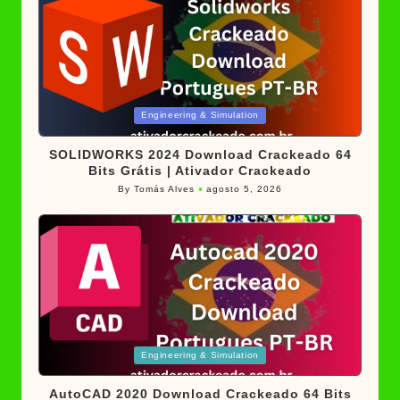
Posted
Engineering & Simulation
in
SOLIDWORKS 2024 Download Crackeado 64
Bits Grátis | Ativador Crackeado
By
Tomás Alves
agosto 5, 2026
Posted
by
Posted
Engineering & Simulation
in
AutoCAD 2020 Download Crackeado 64 Bits