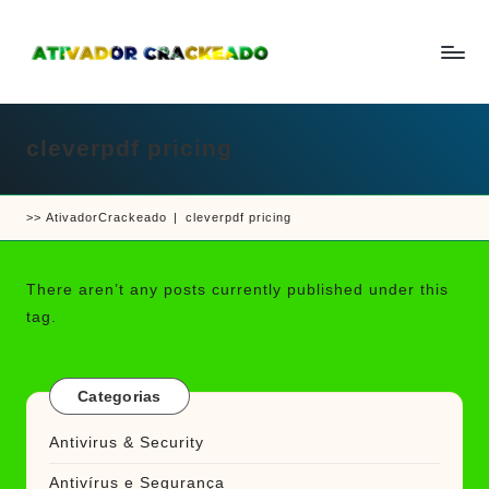
Skip
to
A
Um
content
ti
guia
v
a
cleverpdf pricing
completo
d
sobre
o
r
como
e
>>
AtivadorCrackeado
|
cleverpdf pricing
ativar
C
r
e
a
crackear
c
There aren’t any posts currently published under this
k
software
tag.
e
e
a
d
jogos
o
Categorias
Antivirus & Security
Antivírus e Segurança