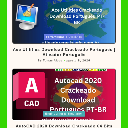
Posted
Ferramentas e utilitários
in
Ace Utilities Download Crackeado Português |
Ativador Português
By
Tomás Alves
agosto 8, 2026
Posted
by
Posted
Engineering & Simulation
in
AutoCAD 2020 Download Crackeado 64 Bits