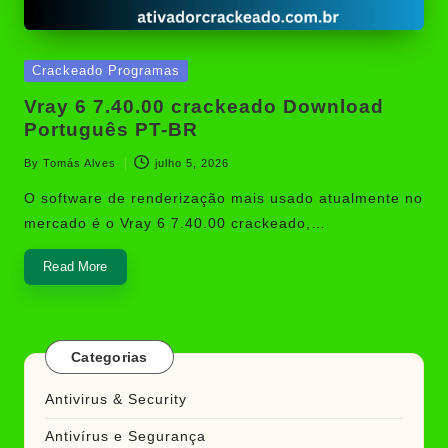
Posted
Crackeado Programas
in
Vray 6 7.40.00 crackeado Download
Português PT-BR
By
Tomás Alves
julho 5, 2026
Posted
by
O software de renderização mais usado atualmente no
mercado é o Vray 6 7.40.00 crackeado,…
Read More
Categorias
Antivirus & Security
Antivírus e Segurança