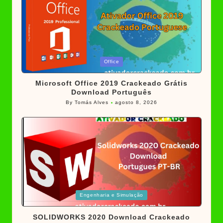
Posted
Office
in
Microsoft Office 2019 Crackeado Grátis
Download Português
By
Tomás Alves
agosto 8, 2026
Posted
by
Posted
Engenharia e Simulação
in
SOLIDWORKS 2020 Download Crackeado