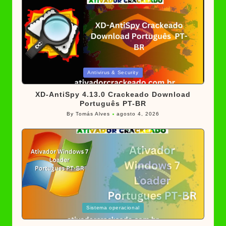
Posted
Antivirus & Security
in
XD-AntiSpy 4.13.0 Crackeado Download
Português PT-BR
By
Tomás Alves
agosto 4, 2026
Posted
by
Posted
Sistema operacional
in