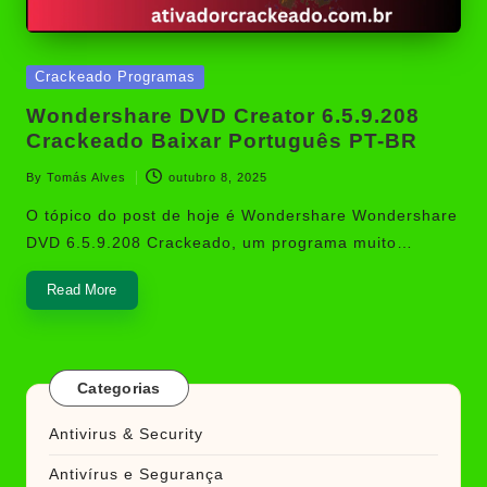
Posted
Crackeado Programas
in
Wondershare DVD Creator 6.5.9.208
Crackeado Baixar Português PT-BR
By
Tomás Alves
outubro 8, 2025
Posted
by
O tópico do post de hoje é Wondershare Wondershare
DVD 6.5.9.208 Crackeado, um programa muito…
Read More
Categorias
Antivirus & Security
Antivírus e Segurança