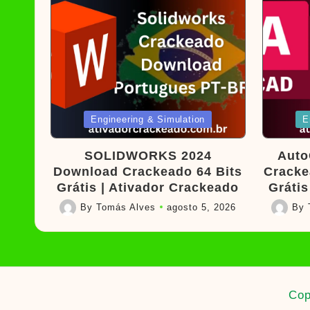
Posted
Poste
Engineering & Simulation
E
in
in
SOLIDWORKS 2024
Auto
Download Crackeado 64 Bits
Cracke
Grátis | Ativador Crackeado
Grátis
By
Tomás Alves
agosto 5, 2026
By
Posted
Posted
by
by
Cop