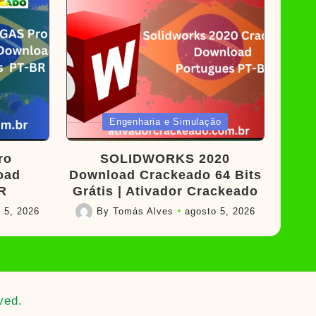
Posted
Engenharia e Simulação
in
ro
SOLIDWORKS 2020
oad
Download Crackeado 64 Bits
R
Grátis | Ativador Crackeado
 5, 2026
By
Tomás Alves
agosto 5, 2026
Posted
by
ved.