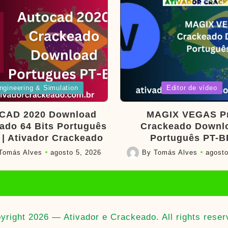
d
Posted
ngineering & Simulation
Editor de vídeo
in
CAD 2020 Download
MAGIX VEGAS P
ado 64 Bits Português
Crackeado Downl
 | Ativador Crackeado
Português PT-B
Tomás Alves
agosto 5, 2026
By
Tomás Alves
agosto
Posted
by
yright 2026 — Ativador e Crackeado. All rights reser