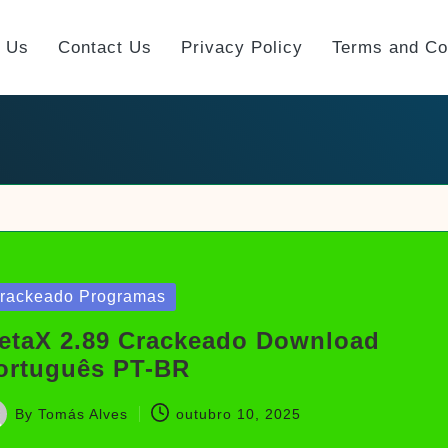
t Us
Contact Us
Privacy Policy
Terms and Co
sted
rackeado Programas
etaX 2.89 Crackeado Download
ortuguês PT-BR
By
Tomás Alves
outubro 10, 2025
sted