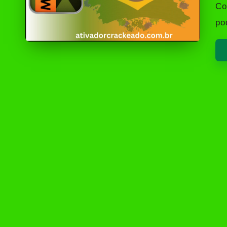
by
Co
po