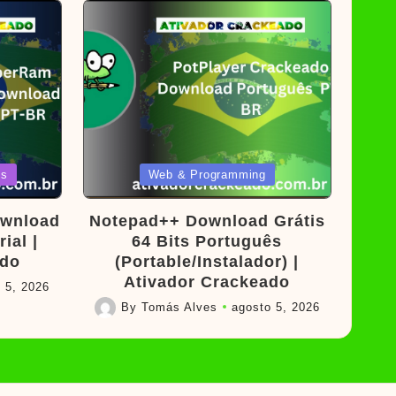
Posted
os
Web & Programming
in
wnload
Notepad++ Download Grátis
ial |
64 Bits Português
ado
(Portable/Instalador) |
Ativador Crackeado
 5, 2026
By
Tomás Alves
agosto 5, 2026
Posted
by