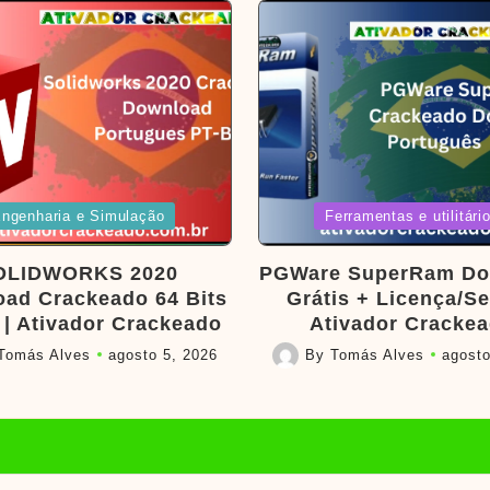
d
Posted
ngenharia e Simulação
Ferramentas e utilitári
in
OLIDWORKS 2020
PGWare SuperRam Do
ad Crackeado 64 Bits
Grátis + Licença/Ser
 | Ativador Crackeado
Ativador Cracke
Tomás Alves
agosto 5, 2026
By
Tomás Alves
agosto
Posted
by