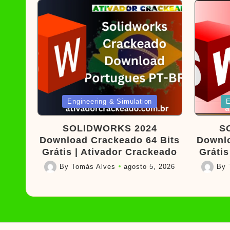
Posted
Poste
Engineering & Simulation
E
in
in
SOLIDWORKS 2024
S
Download Crackeado 64 Bits
Downlo
Grátis | Ativador Crackeado
Grátis
By
Tomás Alves
agosto 5, 2026
By
Posted
Posted
by
by