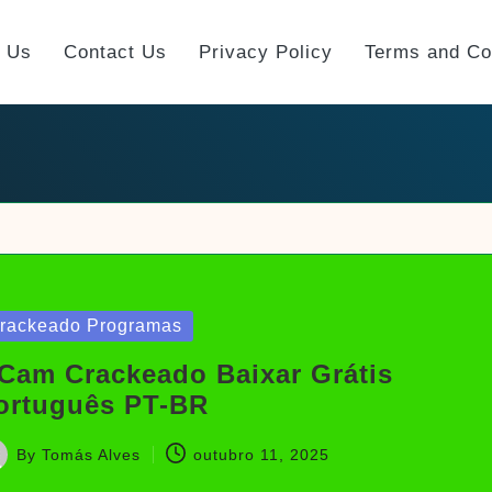
t Us
Contact Us
Privacy Policy
Terms and Co
sted
rackeado Programas
Cam Crackeado Baixar Grátis
ortuguês PT-BR
By
Tomás Alves
outubro 11, 2025
sted