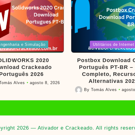
d
Posted
ngenharia e Simulação
Utilitários de Internet
in
OLIDWORKS 2020
Postbox Download G
wnload Crackeado
Português PT-BR –
Português 2026
Completo, Recurs
Alternativas 20
Tomás Alves
agosto 8, 2026
By
Tomás Alves
agosto
Posted
by
yright 2026 — Ativador e Crackeado. All rights reser