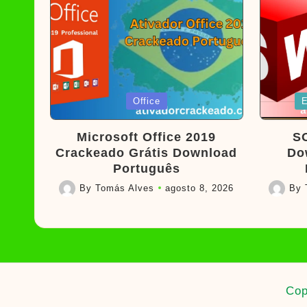
Posted
Poste
Office
E
in
in
Microsoft Office 2019
S
Crackeado Grátis Download
Do
Português
By
Tomás Alves
agosto 8, 2026
By
Posted
Posted
by
by
Cop