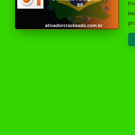
by
Pr
be
pr