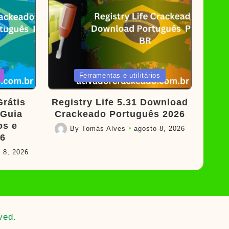
Posted
Ferramentas e utilitários
in
rátis
Registry Life 5.31 Download
 Guia
Crackeado Português 2026
os e
By
Tomás Alves
agosto 8, 2026
Posted
26
by
 8, 2026
ved.