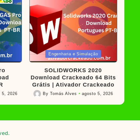
Posted
Engenharia e Simulação
in
ro
SOLIDWORKS 2020
oad
Download Crackeado 64 Bits
R
Grátis | Ativador Crackeado
 5, 2026
By
Tomás Alves
agosto 5, 2026
Posted
by
ved.