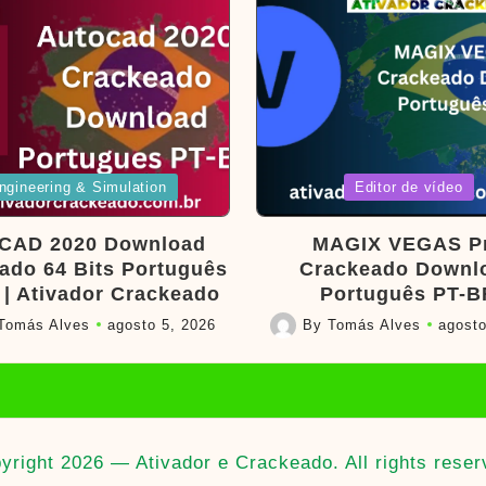
d
Posted
ngineering & Simulation
Editor de vídeo
in
CAD 2020 Download
MAGIX VEGAS P
ado 64 Bits Português
Crackeado Downl
 | Ativador Crackeado
Português PT-B
Tomás Alves
agosto 5, 2026
By
Tomás Alves
agosto
Posted
by
yright 2026 — Ativador e Crackeado. All rights reser