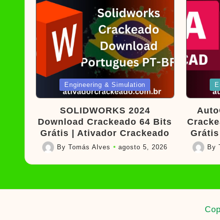
Posted
Poste
Engineering & Simulation
E
in
in
SOLIDWORKS 2024
Auto
Download Crackeado 64 Bits
Cracke
Grátis | Ativador Crackeado
Grátis
By
Tomás Alves
agosto 5, 2026
By
Posted
Posted
by
by
Cop