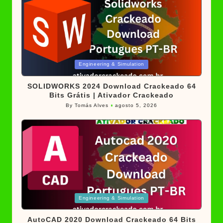
Posted
Engineering & Simulation
in
SOLIDWORKS 2024 Download Crackeado 64
Bits Grátis | Ativador Crackeado
By
Tomás Alves
agosto 5, 2026
Posted
by
Posted
Engineering & Simulation
in
AutoCAD 2020 Download Crackeado 64 Bits