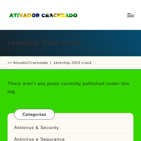
Skip
to
A
Um
content
ti
guia
v
a
sketchup 2024 crack
completo
d
sobre
o
r
como
e
>>
AtivadorCrackeado
|
sketchup 2024 crack
ativar
C
r
e
a
crackear
c
There aren’t any posts currently published under this
k
software
tag.
e
e
a
d
jogos
o
Categorias
Antivirus & Security
Antivírus e Segurança