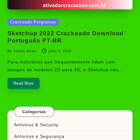
Posted
Crackeado Programas
in
Sketchup 2022 Crackeado Download
Português PT-BR
By
Tomás Alves
julho 5, 2026
Posted
by
Para indivíduos que frequentemente lidam com
designs de modelos 2D para 3D, o Sketchup não…
Read More
Categorias
Antivirus & Security
Antivírus e Segurança