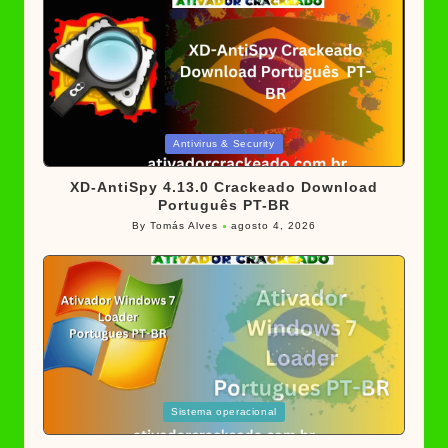
Posted
Antivirus & Security
in
XD-AntiSpy 4.13.0 Crackeado Download
Português PT-BR
By
Tomás Alves
agosto 4, 2026
Posted
by
Posted
Sistema operacional
in