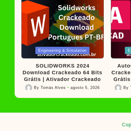
Posted
Poste
Engineering & Simulation
E
in
in
SOLIDWORKS 2024
Auto
Download Crackeado 64 Bits
Cracke
Grátis | Ativador Crackeado
Grátis
By
Tomás Alves
agosto 5, 2026
By
Posted
Posted
by
by
Cop