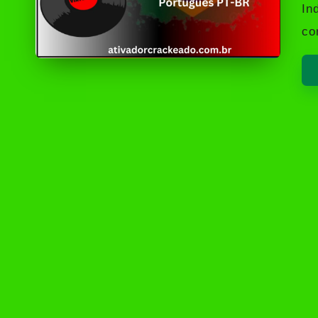
by
In
co