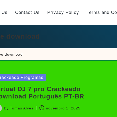
t Us
Contact Us
Privacy Policy
Terms and Co
ree download
free download
sted
rackeado Programas
irtual DJ 7 pro Crackeado
ownload Português PT-BR
By
Tomás Alves
novembro 1, 2025
sted