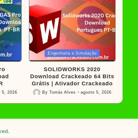
Posted
Engenharia e Simulação
in
ro
SOLIDWORKS 2020
oad
Download Crackeado 64 Bits
R
Grátis | Ativador Crackeado
 5, 2026
By
Tomás Alves
agosto 5, 2026
Posted
by
ved.