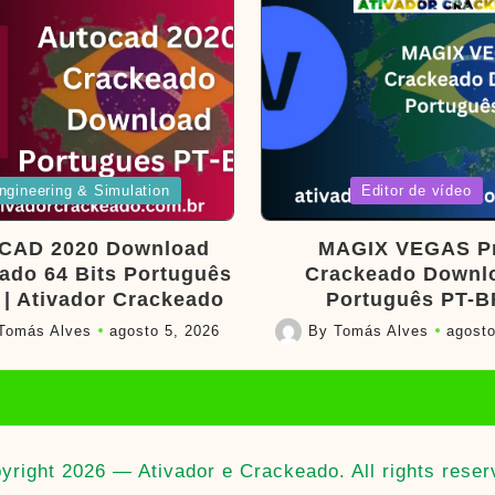
d
Posted
ngineering & Simulation
Editor de vídeo
in
CAD 2020 Download
MAGIX VEGAS P
ado 64 Bits Português
Crackeado Downl
 | Ativador Crackeado
Português PT-B
Tomás Alves
agosto 5, 2026
By
Tomás Alves
agosto
Posted
by
yright 2026 — Ativador e Crackeado. All rights reser