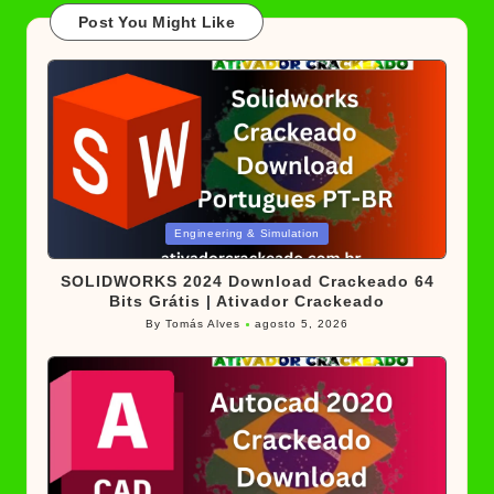
Post You Might Like
Posted
Engineering & Simulation
in
SOLIDWORKS 2024 Download Crackeado 64
Bits Grátis | Ativador Crackeado
By
Tomás Alves
agosto 5, 2026
Posted
by