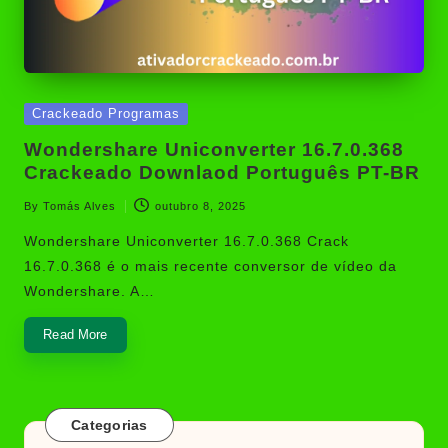
Posted
Crackeado Programas
in
Wondershare Uniconverter 16.7.0.368
Crackeado Downlaod Português PT-BR
By
Tomás Alves
outubro 8, 2025
Posted
by
Wondershare Uniconverter 16.7.0.368 Crack
16.7.0.368 é o mais recente conversor de vídeo da
Wondershare. A…
Read More
Categorias