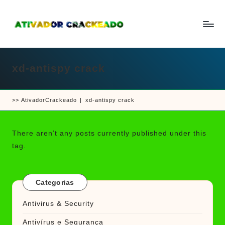
Skip
to
A
Um
content
ti
guia
v
a
xd-antispy crack
completo
d
sobre
o
r
como
e
>>
AtivadorCrackeado
|
xd-antispy crack
ativar
C
r
e
a
crackear
c
There aren’t any posts currently published under this
k
software
tag.
e
e
a
d
jogos
o
Categorias
Antivirus & Security
Antivírus e Segurança