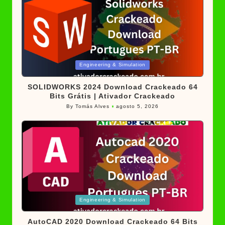
Posted
Engineering & Simulation
in
SOLIDWORKS 2024 Download Crackeado 64
Bits Grátis | Ativador Crackeado
By
Tomás Alves
agosto 5, 2026
Posted
by
Posted
Engineering & Simulation
in
AutoCAD 2020 Download Crackeado 64 Bits