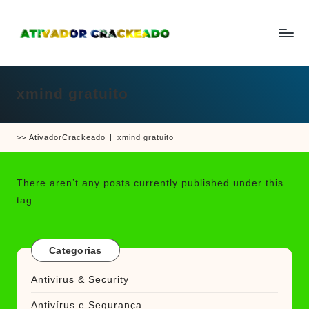
Skip
to
A
Um
content
ti
guia
v
a
xmind gratuito
completo
d
sobre
o
r
como
e
>>
AtivadorCrackeado
|
xmind gratuito
ativar
C
r
e
a
crackear
c
There aren’t any posts currently published under this
k
software
tag.
e
e
a
d
jogos
o
Categorias
Antivirus & Security
Antivírus e Segurança