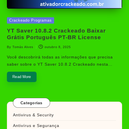
Posted
Crackeado Programas
in
YT Saver 10.8.2 Crackeado Baixar
Grátis Português PT-BR License
By
Tomás Alves
outubro 8, 2025
Posted
by
Você descobrirá todas as informações que precisa
saber sobre o YT Saver 10.8.2 Crackeado nesta…
Read More
Categorias
Antivirus & Security
Antivírus e Segurança