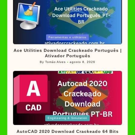
Posted
Ferramentas e utilitários
in
Ace Utilities Download Crackeado Português |
Ativador Português
By
Tomás Alves
agosto 8, 2026
Posted
by
Posted
Engineering & Simulation
in
AutoCAD 2020 Download Crackeado 64 Bits