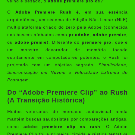
velho e pesado, o
adobe premiere pro cc
?
O
Adobe Premiere Rush
é, em sua essência
arquitetônica, um sistema de Edição Não-Linear (NLE)
multiplataforma criado do zero pela Adobe (conhecida
nas buscas afobadas como
pr adobe
,
adobe premire
,
ou
adobe premie
). Diferente do
premiere pro
, que é
um monstro devorador de memória focado
estritamente em computadores potentes, o Rush foi
projetado com um objetivo sagrado:
Simplicidade,
Sincronização em Nuvem e Velocidade Extrema de
Postagem
.
Do “Adobe Premiere Clip” ao Rush
(A Transição Histórica)
Muitos veteranos do mercado audiovisual ainda
mantêm buscas saudosistas por comparações antigas,
como
adobe premiere clip vs rush
. O Adobe
Premiere Clip foi a primeira, tímida e rústica tentativa