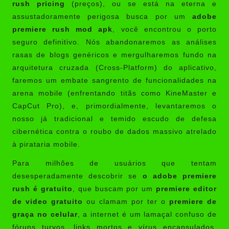
rush pricing
(preços), ou se está na eterna e
assustadoramente perigosa busca por um
adobe
premiere rush mod apk
, você encontrou o porto
seguro definitivo. Nós abandonaremos as análises
rasas de blogs genéricos e mergulharemos fundo na
arquitetura cruzada (Cross-Platform) do aplicativo,
faremos um embate sangrento de funcionalidades na
arena mobile (enfrentando titãs como KineMaster e
CapCut Pro), e, primordialmente, levantaremos o
nosso já tradicional e temido escudo de defesa
cibernética contra o roubo de dados massivo atrelado
à pirataria mobile.
Para milhões de usuários que tentam
desesperadamente descobrir se
o adobe premiere
rush é gratuito
, que buscam por um
premiere editor
de video gratuito
ou clamam por ter o
premiere de
graça no celular
, a internet é um lamaçal confuso de
fóruns turvos, links mortos e vírus encapsulados.