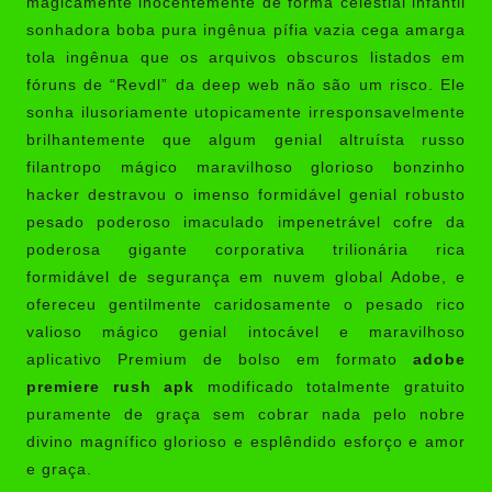
magicamente inocentemente de forma celestial infantil
sonhadora boba pura ingênua pífia vazia cega amarga
tola ingênua que os arquivos obscuros listados em
fóruns de “Revdl” da deep web não são um risco. Ele
sonha ilusoriamente utopicamente irresponsavelmente
brilhantemente que algum genial altruísta russo
filantropo mágico maravilhoso glorioso bonzinho
hacker destravou o imenso formidável genial robusto
pesado poderoso imaculado impenetrável cofre da
poderosa gigante corporativa trilionária rica
formidável de segurança em nuvem global Adobe, e
ofereceu gentilmente caridosamente o pesado rico
valioso mágico genial intocável e maravilhoso
aplicativo Premium de bolso em formato
adobe
premiere rush apk
modificado totalmente gratuito
puramente de graça sem cobrar nada pelo nobre
divino magnífico glorioso e esplêndido esforço e amor
e graça.