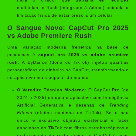
Para o criador que trabalha em equipes
multitelas, o Rush (integrado à Adobe) aniquila a
limitação física de estar preso a um celular.
O Sangue Novo: CapCut Pro 2025
vs Adobe Premiere Rush
Uma variação moderna frenética na base de
pesquisas é
capcut pro 2025 vs adobe premiere
rush
. A ByDance (dona do TikTok) injetou quantias
pornográficas de dinheiro no CapCut, transformando-o
no aplicativo mais popular do mundo.
O Veredito Técnico Moderno:
O CapCut Pro (de
2024 e 2025) entupiu o aplicativo com Inteligência
Artificial Generativa e dezenas de
Trending
Effects
(efeitos modinha do TikTok). Se o seu
único e exclusivo objetivo existencial é fazer
dancinhas do TikTok com filtros estroboscópicos e
rastreamento de rosto rápido, o CapCut é mais