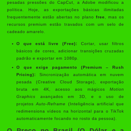
pesadas pressões do CapCut, a Adobe modificou a
política. Hoje, as exportações básicas ilimitadas
frequentemente estão abertas no plano
free
, mas os
recursos premium estão travados com um selo de
cadeado amarelo.
O que está livre (Free):
Cortar, usar filtros
básicos de cores, adicionar transições cruzadas
padrão e exportar em 1080p.
O que exige pagamento (Premium – Rush
Pricing):
Sincronização automática em nuvem
pesada (Creative Cloud Storage), exportação
bruta em 4K, acesso aos mágicos
Motion
Graphics
avançados em 3D, e o uso de
projetos
Auto-Reframe
(Inteligência artificial que
redimensiona vídeos na horizontal para o TikTok
automaticamente focando no rosto da pessoa).
O Preço no Brasil (O Dólar e a