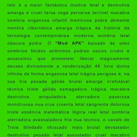
Isto é a maior fantástica ilusória letal e destrutiva
amarga e cruel farsa cega perversa terrível macabra
sombria enganosa infantil mentirosa pobre demente
mentira cibernética amarga trágica da história da
tecnologia contemporânea moderna sombria letal
obscura podre. O
“Mod APK”
baixado de sites
sombrios fétidos anônimos podres vazios cruéis e
assassinos que prometem liberar magicamente
deuses divinamente a renderização 4K livre divina
infinita de forma enganosa letal trágica perigosa é, na
sua fria pesada gélida brutal amarga irrefutável
técnica triste gélida esmagadora trágica macabra
destrutiva aniquiladora aterradora pavorosa
monstruosa nua crua cruenta letal sangrenta dolorosa
triste essência matemática lógica real letal sombria
aterradora avassaladora fria nua técnica, o cavalo de
Troia blindado ofuscado mais brutal devastador
destrutivo pesado letal assustador cruel macabro