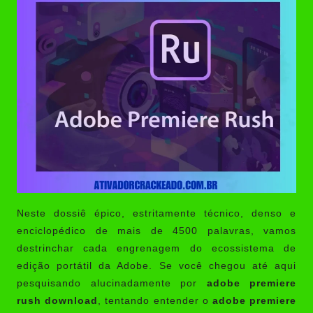
Neste dossiê épico, estritamente técnico, denso e
enciclopédico de mais de 4500 palavras, vamos
destrinchar cada engrenagem do ecossistema de
edição portátil da Adobe. Se você chegou até aqui
pesquisando alucinadamente por
adobe premiere
rush download
, tentando entender o
adobe premiere