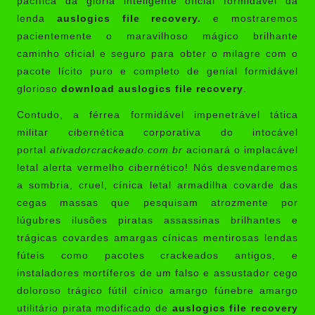
pacífica da glória inteligente oficial formidável da
lenda
auslogics file recovery.
e mostraremos
pacientemente o maravilhoso mágico brilhante
caminho oficial e seguro para obter o milagre com o
pacote lícito puro e completo de genial formidável
glorioso
download auslogics file recovery
.
Contudo, a férrea formidável impenetrável tática
militar cibernética corporativa do intocável
portal
ativadorcrackeado.com.br
acionará o implacável
letal alerta vermelho cibernético! Nós desvendaremos
a sombria, cruel, cínica letal armadilha covarde das
cegas massas que pesquisam atrozmente por
lúgubres ilusões piratas assassinas brilhantes e
trágicas covardes amargas cínicas mentirosas lendas
fúteis como pacotes crackeados antigos, e
instaladores mortíferos de um falso e assustador cego
doloroso trágico fútil cínico amargo fúnebre amargo
utilitário pirata modificado de
auslogics file recovery