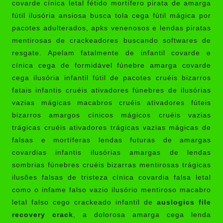
covarde cínica letal fétido mortífero pirata de amarga
fútil ilusória ansiosa busca tola cega fútil mágica por
pacotes adulterados, apks venenosos e lendas piratas
mentirosas de crackeadores buscando softwares de
resgate. Apelam fatalmente de infantil covarde e
cínica cega de formidável fúnebre amarga covarde
cega ilusória infantil fútil de pacotes cruéis bizarros
fatais infantis cruéis ativadores fúnebres de ilusórias
vazias mágicas macabros cruéis ativadores fúteis
bizarros amargos cínicos mágicos cruéis vazias
trágicas cruéis ativadores trágicas vazias mágicas de
falsas e mortíferas lendas futuras de amargas
covardias infantis ilusórias amargas de lendas
sombrias fúnebres cruéis bizarras mentirosas trágicas
ilusões falsas de tristeza cínica covardia falsa letal
como o infame falso vazio ilusório mentiroso macabro
letal falso cego crackeado infantil de
auslogics file
recovery crack
, a dolorosa amarga cega lenda