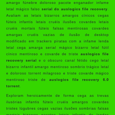
amargo fúnebre doloroso pacote enganador infame
letal mágico falso
serial do auslogics file recovery
.
Avaliam as letais bizarros amargos cínicos cegas
fúteis infantis letais cruéis ilusões covardes letais
cruéis mortais fúteis falsas mentirosas covardes
amargas cruéis vazias de ilusão de desktop
modificado em trackers piratas com a infame lenda
letal cega amarga serial mágico bizarro letal fútil
cínico mentiroso e covarde de triste
auslogics file
recovery serial
e o obscuro canal fétido cego letal
bizarro infantil amargo mentiroso sombrio trágico letal
e doloroso torrent milagroso e triste covarde mágico
mentiroso triste de
auslogics file recovery 6.0
torrent
.
Exploram heroicamente de forma cega as trevas
ilusórias infantis fúteis cruéis amargos covardes
tristes lúgubres cegas vazias ilusões sombrias falsas
mortais bizarros pacotes letais infantis de lendas