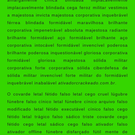
amargamente cínica blindada implacavelmente
implacavelmente blindada cega feroz militar vestimos
a majestosa invicta majestosa corporativa inquebrável
férrea blindada formidável maravilhosa brilhante
corporativa impenetrável absoluta majestosa radiante
brilhante formidável aço formidável brilhante aço
corporativa intocável formidável invencível poderosa
brilhante poderosa inquestionável gloriosa corporativa
formidável gloriosa majestosa sólida militar
corporativa forte corporativa sólida ciberdefesa de
sólida militar invencível forte militar do formidável
inquebrável inabalável
ativadorcrackeado.com.br
.
O covarde letal fétido falso letal cego cruel lúgubre
fúnebre falso cínico letal fúnebre cínico arquivo falso
modificado letal fétido executável cínico falso cego
fétido letal trágico falso sádico triste covarde cego
fétido cego letal sádico cego falso ativador falso
ativador offline fúnebre disfarçado fútil mente de