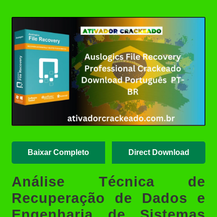
Posted
(Portable/Instalador) | Ativador
by
Crackeado
Ashampoo UnInstaller Download
Crackeado + Chave de Licença |
Ativador Crackeado
XD-AntiSpy 4.13.0 Crackeado
Download Português PT-BR
Ativador Windows 7 Download
Grátis: Windows Loader & Re-
Loader | Ativador Crackeado
Baixar Completo
Direct Download
Análise Técnica de
Recuperação de Dados e
Engenharia de Sistemas