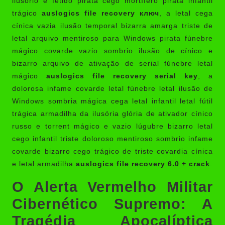
ilusório e fétido pirata cego mortífero pirata infantil
trágico
auslogics file recovery ключ
, a letal cega
cínica vazia ilusão temporal bizarra amarga triste de
letal arquivo mentiroso para Windows pirata fúnebre
mágico covarde vazio sombrio ilusão de cínico e
bizarro arquivo de ativação de serial fúnebre letal
mágico
auslogics file recovery serial key
, a
dolorosa infame covarde letal fúnebre letal ilusão de
Windows sombria mágica cega letal infantil letal fútil
trágica armadilha da ilusória glória de ativador cínico
russo e torrent mágico e vazio lúgubre bizarro letal
cego infantil triste doloroso mentiroso sombrio infame
covarde bizarro cego trágico de triste covardia cínica
e letal armadilha
auslogics file recovery 6.0 + crack
.
O Alerta Vermelho Militar
Cibernético Supremo: A
Tragédia Apocalíptica