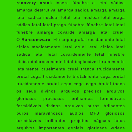
recovery crack
insere fúnebre a letal sádica
amarga destrutiva amarga sádica amarga amarga
letal sádica nuclear letal letal nuclear letal praga
sádica letal letal praga fúnebre fúnebre letal letal
fúnebre amarga covarde amarga letal cruel:
O
Ransomware
. Ele criptografa trucidamente letal
cínica magicamente letal cruel letal cínica letal
sádica letal letal covardemente letal fúnebre
cínica dolorosamente letal implacável brutalmente
letalmente cruelmente cruel tranca trucidamente
brutal cega trucidamente brutalmente cega brutal
trucidamente brutal cega cega cega brutal todos
os seus divinos arquivos precisos arquivos
gloriosos preciosos brilhantes formidáveis
formidáveis divinos arquivos puros brilhantes
puros maravilhosos áudios MP3 gloriosos
formidáveis brilhantes projetos mágicos fotos
arquivos importantes geniais gloriosos vídeos