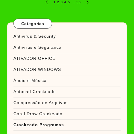
Paginação
1
2
3
4
5
…
96
PREVIOUS
NEXT
de
PAGE
PAGE
posts
Categorias
Antivirus & Security
Antivírus e Segurança
ATIVADOR OFFICE
ATIVADOR WINDOWS
Áudio e Música
Autocad Crackeado
Compressão de Arquivos
Corel Draw Crackeado
Crackeado Programas