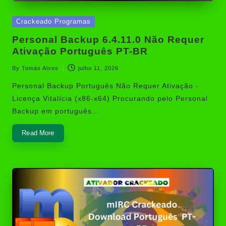
Posted
Crackeado Programas
in
Personal Backup 6.4.11.0 Não Requer
Ativação Português PT-BR
By
Tomás Alves
julho 11, 2026
Posted
by
Personal Backup Português Não Requer Ativação -
Licença Vitalícia (x86-x64) Procurando pelo Personal
Backup em português…
Read More