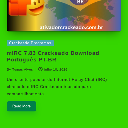
Posted
Crackeado Programas
in
mIRC 7.83 Crackeado Download
Português PT-BR
By
Tomás Alves
julho 10, 2026
Posted
by
Um cliente popular de Internet Relay Chat (IRC)
chamado mIRC Crackeado é usado para
compartilhamento…
Read More