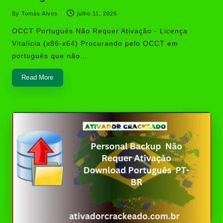
By
Tomás Alves
julho 11, 2026
Posted
by
OCCT Português Não Requer Ativação - Licença
Vitalícia (x86-x64) Procurando pelo OCCT em
português que não…
Read More