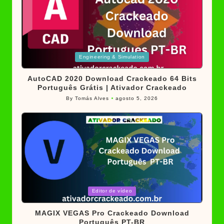
Posted
Engineering & Simulation
in
AutoCAD 2020 Download Crackeado 64 Bits
Português Grátis | Ativador Crackeado
By
Tomás Alves
agosto 5, 2026
Posted
by
Posted
Editor de vídeo
in
MAGIX VEGAS Pro Crackeado Download
Português PT-BR