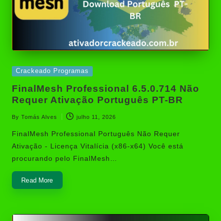
Posted
Crackeado Programas
in
FinalMesh Professional 6.5.0.714 Não
Requer Ativação Português PT-BR
By
Tomás Alves
julho 11, 2026
Posted
by
FinalMesh Professional Português Não Requer
Ativação - Licença Vitalícia (x86-x64) Você está
procurando pelo FinalMesh…
Read More