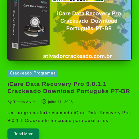
Posted
Crackeado Programas
in
iCare Data Recovery Pro 9.0.1.1
Crackeado Download Português PT-BR
By
Tomás Alves
julho 11, 2026
Posted
by
Um programa forte chamado iCare Data Recovery Pro
9.0.1.1 Crackeado foi criado para auxiliar os…
Read More