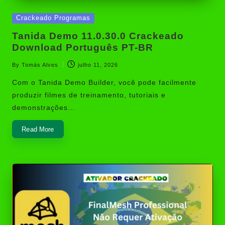
Posted
Crackeado Programas
in
Tanida Demo 11.0.30.0 Crackeado
Download Português PT-BR
By
Tomás Alves
julho 11, 2026
Posted
by
Com o Tanida Demo Builder, você pode facilmente
produzir filmes de treinamento, tutoriais e
demonstrações…
Read More