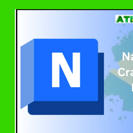
by
Ashampoo UnInsta
XD-AntiSpy 4.13.
Ativador Windows