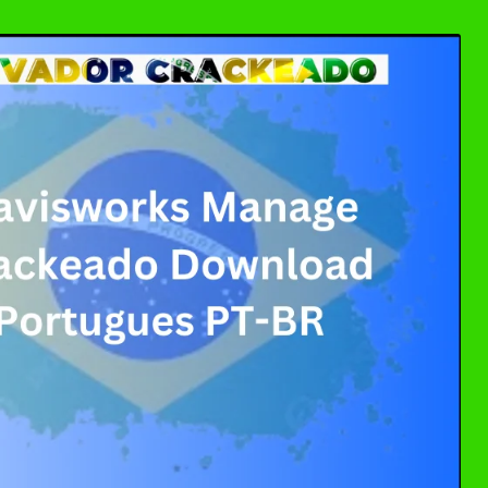
ller Download Crackeado + Chave de Licença | Ativ
0 Crackeado Download Português PT-BR
 7 Download Grátis: Windows Loader & Re-Loader | 