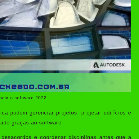
ncia o software 2022
ica podem gerenciar projetos, projetar edifícios e
dade graças ao software.
 desacordos e coordenar disciplinas antes que a