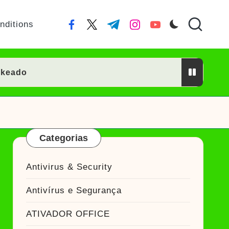
nditions
facebook.com
twitter.com
t.me
instagram.com
youtube.com
ckeado
or Crackeado
Categorias
ckeado
Antivirus & Security
eado
Antivírus e Segurança
Ativador Crackeado
ATIVADOR OFFICE