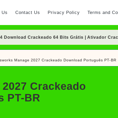
t Us
Contact Us
Privacy Policy
Terms and Co
Download Crackeado 64 Bits Grátis | Ativador Cra
nload Crackeado 64 Bits Português Grátis | Ativad
isworks Manage 2027 Crackeado Download Português PT-BR
 Crackeado Download Português PT-BR
Download Crackeado 64 Bits Grátis | Ativador Cra
 2027 Crackeado
rackeado Download Português PT-BR
s PT-BR
ownload Grátis + Licença/Serial | Ativador Crack
d Grátis 64 Bits Português (Portable/Instalador) | 