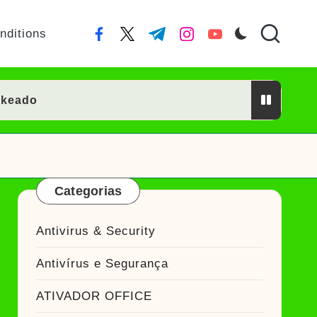
nditions
facebook.com
twitter.com
t.me
instagram.com
youtube.com
ckeado
or Crackeado
Categorias
ckeado
Antivirus & Security
eado
Antivírus e Segurança
Ativador Crackeado
ATIVADOR OFFICE