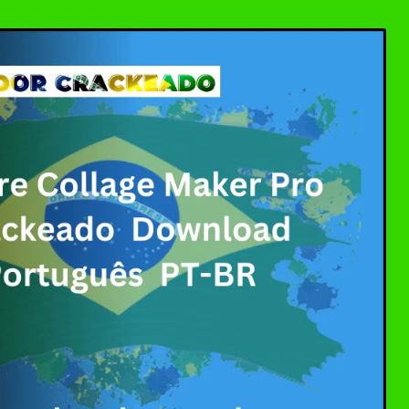
ller Download Crackeado + Chave de Licença | Ativ
0 Crackeado Download Português PT-BR
 7 Download Grátis: Windows Loader & Re-Loader | 