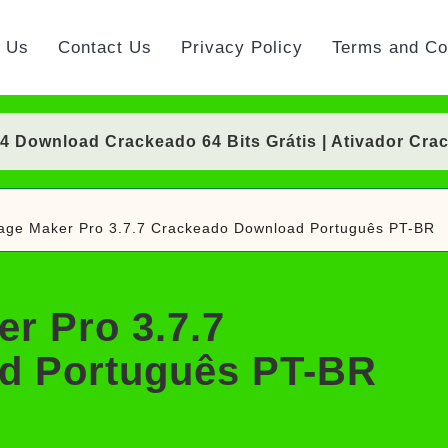
t Us
Contact Us
Privacy Policy
Terms and Co
Download Crackeado 64 Bits Grátis | Ativador Cra
nload Crackeado 64 Bits Português Grátis | Ativad
lage Maker Pro 3.7.7 Crackeado Download Português PT-BR
 Crackeado Download Português PT-BR
Download Crackeado 64 Bits Grátis | Ativador Cra
er Pro 3.7.7
rackeado Download Português PT-BR
d Português PT-BR
ownload Grátis + Licença/Serial | Ativador Crack
d Grátis 64 Bits Português (Portable/Instalador) | 