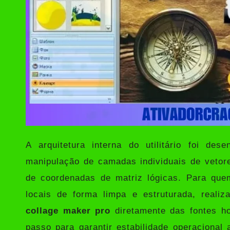
A arquitetura interna do utilitário foi d
manipulação de camadas individuais de vetor
de coordenadas de matriz lógicas. Para quem
locais de forma limpa e estruturada, reali
collage maker pro
diretamente das fontes ho
passo para garantir estabilidade operacional 