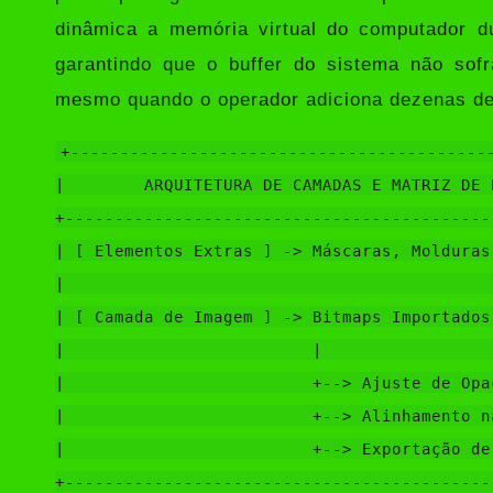
dinâmica a memória virtual do computador du
garantindo que o buffer do sistema não so
mesmo quando o operador adiciona dezenas de 
+-------------------------------------------
|        ARQUITETURA DE CAMADAS E MATRIZ DE 
+-------------------------------------------
| [ Elementos Extras ] -> Máscaras, Molduras
|                                           
| [ Camada de Imagem ] -> Bitmaps Importados
|                         |                 
|                         +--> Ajuste de Opa
|                         +--> Alinhamento n
|                         +--> Exportação de