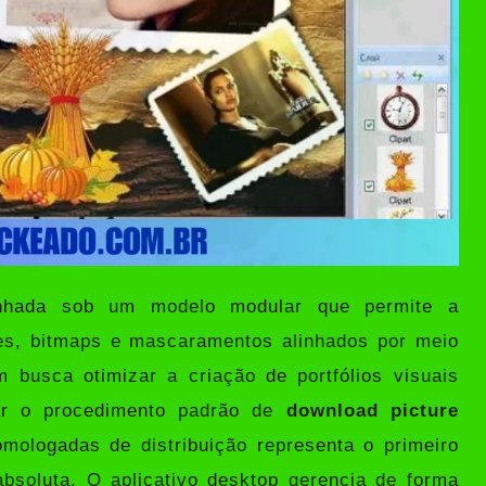
esenhada sob um modelo modular que permite a
es, bitmaps e mascaramentos alinhados por meio
 busca otimizar a criação de portfólios visuais
zar o procedimento padrão de
download picture
mologadas de distribuição representa o primeiro
absoluta. O aplicativo desktop gerencia de forma