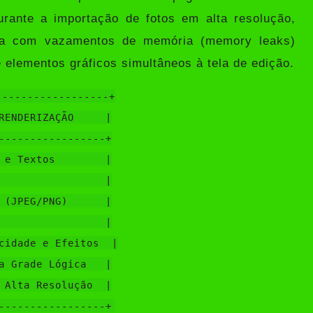
rante a importação de fotos em alta resolução,
fra com vazamentos de memória (memory leaks)
elementos gráficos simultâneos à tela de edição.
-----------------+

RENDERIZAÇÃO     |

-----------------+

 e Textos        |

                 |

 (JPEG/PNG)      |

                 |

cidade e Efeitos  |

a Grade Lógica   |

 Alta Resolução  |
