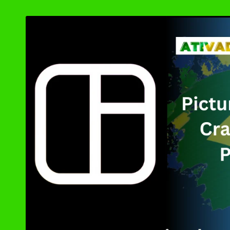
by
Ashampoo UnInsta
XD-AntiSpy 4.13.
Ativador Windows