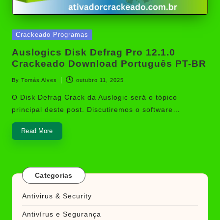
Posted
Crackeado Programas
in
Auslogics Disk Defrag Pro 12.1.0
Crackeado Download Português PT-BR
By
Tomás Alves
outubro 11, 2025
Posted
by
O Disk Defrag Crack da Auslogic será o tópico
principal deste post. Discutiremos o software…
Read More
Categorias
Antivirus & Security
Antivírus e Segurança