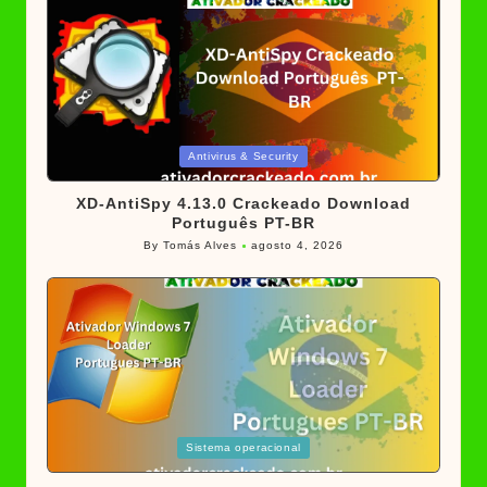
Posted
Antivirus & Security
in
XD-AntiSpy 4.13.0 Crackeado Download
Português PT-BR
By
Tomás Alves
agosto 4, 2026
Posted
by
Posted
Sistema operacional
in