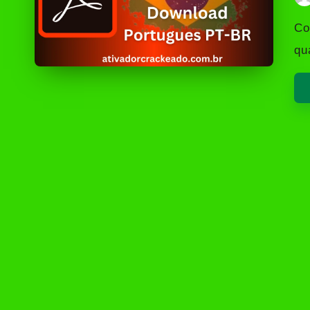
Po
by
Co
qu