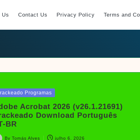
t Us
Contact Us
Privacy Policy
Terms and Co
sted
rackeado Programas
dobe Acrobat 2026 (v26.1.21691)
rackeado Download Português
T-BR
By
Tomás Alves
julho 6, 2026