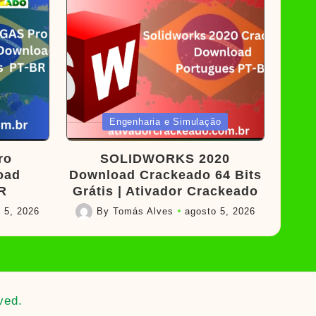
Posted
Engenharia e Simulação
in
ro
SOLIDWORKS 2020
oad
Download Crackeado 64 Bits
R
Grátis | Ativador Crackeado
 5, 2026
By
Tomás Alves
agosto 5, 2026
Posted
by
ved.