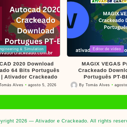
d
Posted
ngineering & Simulation
Editor de vídeo
in
CAD 2020 Download
MAGIX VEGAS P
ado 64 Bits Português
Crackeado Downl
 | Ativador Crackeado
Português PT-B
Tomás Alves
agosto 5, 2026
By
Tomás Alves
agosto
Posted
by
yright 2026 — Ativador e Crackeado. All rights reser