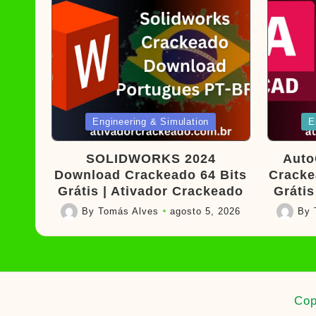
Posted
Poste
Engineering & Simulation
E
in
in
SOLIDWORKS 2024
Auto
Download Crackeado 64 Bits
Cracke
Grátis | Ativador Crackeado
Grátis
By
Tomás Alves
agosto 5, 2026
By
Posted
Posted
by
by
Cop