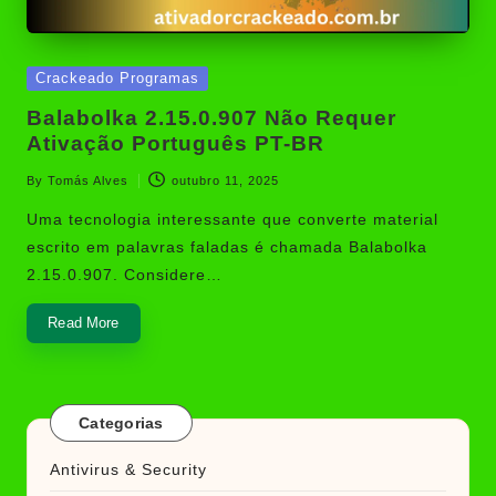
Posted
Crackeado Programas
in
Balabolka 2.15.0.907 Não Requer
Ativação Português PT-BR
By
Tomás Alves
outubro 11, 2025
Posted
by
Uma tecnologia interessante que converte material
escrito em palavras faladas é chamada Balabolka
2.15.0.907. Considere…
Read More
Categorias
Antivirus & Security