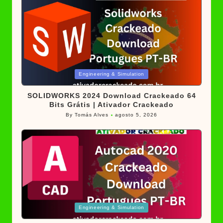
Posted
Engineering & Simulation
in
SOLIDWORKS 2024 Download Crackeado 64
Bits Grátis | Ativador Crackeado
By
Tomás Alves
agosto 5, 2026
Posted
by
Posted
Engineering & Simulation
in