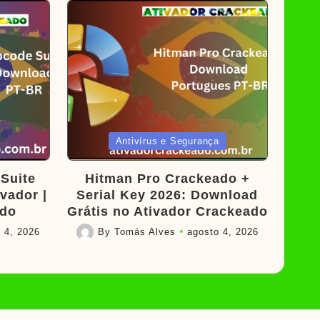
Posted
Antivírus e Segurança
in
Suite
Hitman Pro Crackeado +
vador |
Serial Key 2026: Download
ado
Grátis no Ativador Crackeado
 4, 2026
By
Tomás Alves
agosto 4, 2026
Posted
by