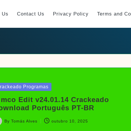
t Us
Contact Us
Privacy Policy
Terms and Co
sted
rackeado Programas
imco Edit v24.01.14 Crackeado
ownload Português PT-BR
By
Tomás Alves
outubro 10, 2025
sted