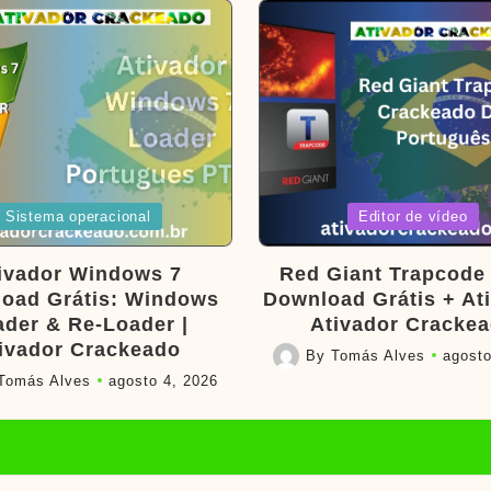
d
Posted
Sistema operacional
Editor de vídeo
in
ivador Windows 7
Red Giant Trapcode 
oad Grátis: Windows
Download Grátis + Ati
ader & Re-Loader |
Ativador Cracke
ivador Crackeado
By
Tomás Alves
agosto
Posted
Tomás Alves
agosto 4, 2026
by