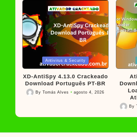
Posted
Poste
Antivirus & Security
in
in
XD-AntiSpy 4.13.0 Crackeado
At
Download Português PT-BR
Downl
Lo
By
Tomás Alves
agosto 4, 2026
Posted
At
by
By
Posted
by