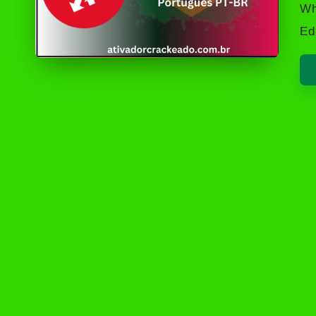
by
Wh
Ed