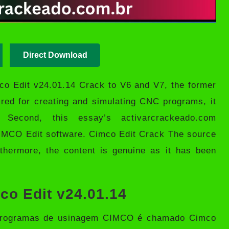
Direct Download
mco
Edit v24.01.14 Crack
to V6 and V7, the former
ired for creating and simulating CNC programs, it
. Second, this essay’s activarcrackeado.com
e CIMCO Edit software. Cimco Edit Crack The source
rthermore, the content is genuine as it has been
co Edit v24.01.14
ar programas de usinagem CIMCO é chamado
Cimco