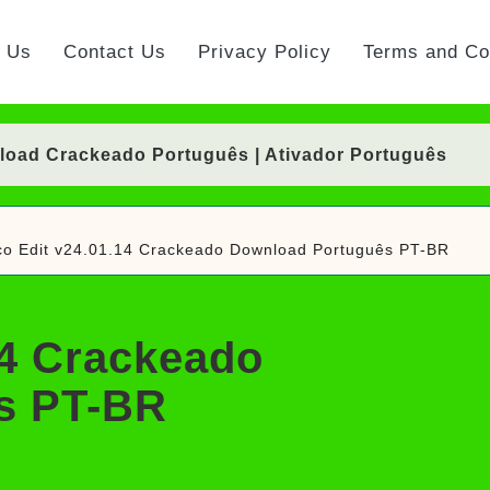
t Us
Contact Us
Privacy Policy
Terms and Co
nload Crackeado Português | Ativador Português
nload Crackeado 64 Bits Português Grátis | Ativad
o Edit v24.01.14 Crackeado Download Português PT-BR
Download Crackeado 64 Bits Grátis | Ativador Cra
timate Download Crackeado Português | Ativador
14 Crackeado
keado Português Mac/Win | Ativador Português
ller Download Crackeado + Chave de Licença | Ativ
s PT-BR
ad Português Crackeado 64 Bits | Ativador Crackea
nload Crackeado 32/64 Bits Português | Ativador