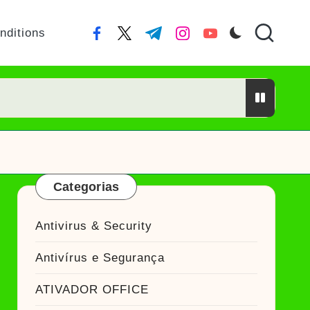
nditions
facebook.com
twitter.com
t.me
instagram.com
youtube.com
or Crackeado
ckeado
Categorias
Antivirus & Security
ador Crackeado
Antivírus e Segurança
do
ATIVADOR OFFICE