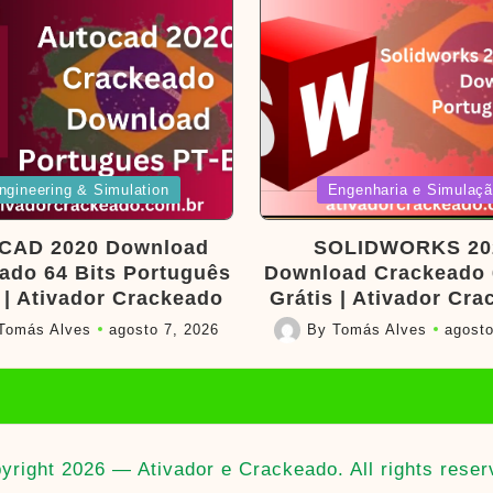
d
Posted
ngineering & Simulation
Engenharia e Simulaç
in
CAD 2020 Download
SOLIDWORKS 20
ado 64 Bits Português
Download Crackeado 
 | Ativador Crackeado
Grátis | Ativador Cr
Tomás Alves
agosto 7, 2026
By
Tomás Alves
agosto
Posted
by
yright 2026 — Ativador e Crackeado. All rights reser