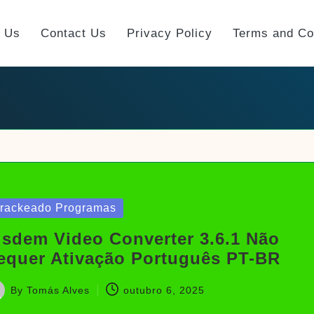
t Us
Contact Us
Privacy Policy
Terms and Co
sted
rackeado Programas
isdem Video Converter 3.6.1 Não
equer Ativação Português PT-BR
By
Tomás Alves
outubro 6, 2025
sted