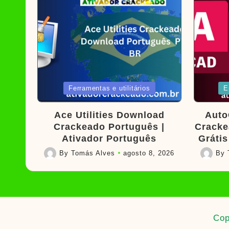
Posted
Poste
Ferramentas e utilitários
E
in
in
Ace Utilities Download
Auto
Crackeado Português |
Cracke
Ativador Português
Grátis
By
Tomás Alves
agosto 8, 2026
By
Posted
Posted
by
by
Cop