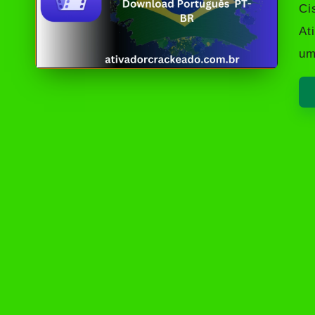
by
Ci
At
um