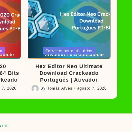
Posted
ão
Ferramentas e utilitários
in
20
Hex Editor Neo Ultimate
64 Bits
Download Crackeado
ackeado
Português | Ativador
 7, 2026
By
Tomás Alves
agosto 7, 2026
Posted
by
ved.