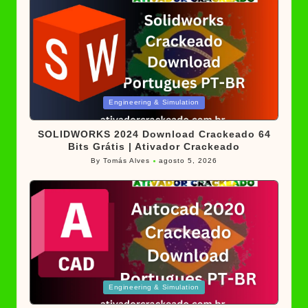
Posted
Engineering & Simulation
in
SOLIDWORKS 2024 Download Crackeado 64
Bits Grátis | Ativador Crackeado
By
Tomás Alves
agosto 5, 2026
Posted
by
Posted
Engineering & Simulation
in