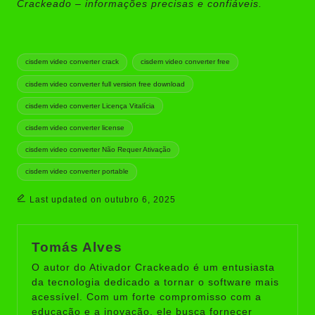
Crackeado – informações precisas e confiáveis.
Tags:
cisdem video converter crack
cisdem video converter free
cisdem video converter full version free download
cisdem video converter Licença Vitalícia
cisdem video converter license
cisdem video converter Não Requer Ativação
cisdem video converter portable
Last updated on outubro 6, 2025
Tomás Alves
O autor do Ativador Crackeado é um entusiasta
da tecnologia dedicado a tornar o software mais
acessível. Com um forte compromisso com a
educação e a inovação, ele busca fornecer