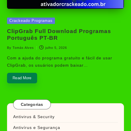
Posted
Crackeado Programas
in
ClipGrab Full Download Programas
Português PT-BR
By
Tomás Alves
julho 5, 2026
Posted
by
Com a ajuda do programa gratuito e fácil de usar
ClipGrab, os usuários podem baixar…
Read More
Categorias
Antivirus & Security
Antivírus e Segurança