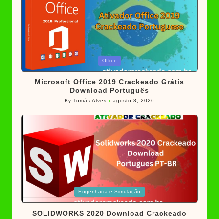
Posted
Office
in
Microsoft Office 2019 Crackeado Grátis
Download Português
By
Tomás Alves
agosto 8, 2026
Posted
by
Posted
Engenharia e Simulação
in
SOLIDWORKS 2020 Download Crackeado