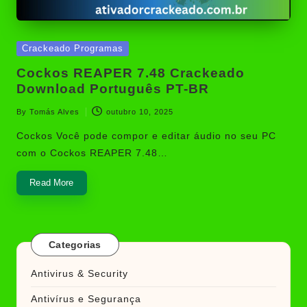
Posted
Crackeado Programas
in
Cockos REAPER 7.48 Crackeado
Download Português PT-BR
By
Tomás Alves
outubro 10, 2025
Posted
by
Cockos Você pode compor e editar áudio no seu PC
com o Cockos REAPER 7.48…
Read More
Categorias
Antivirus & Security
Antivírus e Segurança