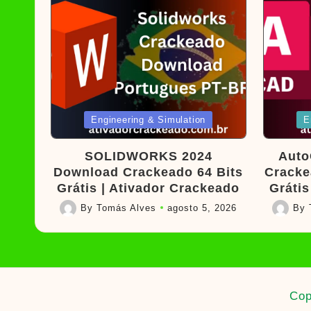
Posted
Poste
Engineering & Simulation
E
in
in
SOLIDWORKS 2024
Auto
Download Crackeado 64 Bits
Cracke
Grátis | Ativador Crackeado
Grátis
By
Tomás Alves
agosto 5, 2026
By
Posted
Posted
by
by
Cop