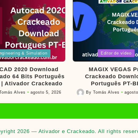
d
Posted
ngineering & Simulation
Editor de vídeo
in
CAD 2020 Download
MAGIX VEGAS P
ado 64 Bits Português
Crackeado Downl
 | Ativador Crackeado
Português PT-B
Tomás Alves
agosto 5, 2026
By
Tomás Alves
agosto
Posted
by
yright 2026 — Ativador e Crackeado. All rights reser