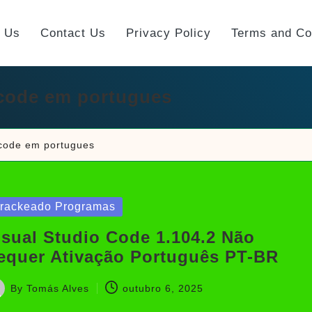
t Us
Contact Us
Privacy Policy
Terms and Co
 code em portugues
 code em portugues
sted
rackeado Programas
isual Studio Code 1.104.2 Não
equer Ativação Português PT-BR
By
Tomás Alves
outubro 6, 2025
sted