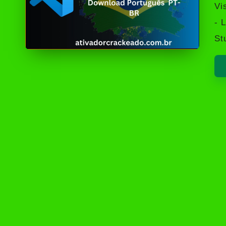
by
Vi
- 
St