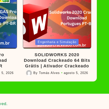
Posted
Engenharia e Simulação
in
ro
SOLIDWORKS 2020
oad
Download Crackeado 64 Bits
R
Grátis | Ativador Crackeado
 5, 2026
By
Tomás Alves
agosto 5, 2026
Posted
by
ved.