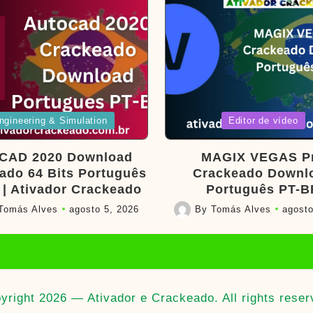
d
Posted
ngineering & Simulation
Editor de vídeo
in
CAD 2020 Download
MAGIX VEGAS P
ado 64 Bits Português
Crackeado Downl
 | Ativador Crackeado
Português PT-B
Tomás Alves
agosto 5, 2026
By
Tomás Alves
agosto
Posted
by
yright 2026 — Ativador e Crackeado. All rights reser