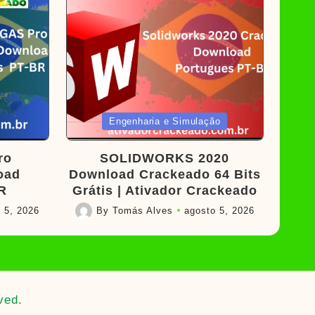
Posted
Engenharia e Simulação
in
ro
SOLIDWORKS 2020
oad
Download Crackeado 64 Bits
R
Grátis | Ativador Crackeado
 5, 2026
By
Tomás Alves
agosto 5, 2026
Posted
by
ved.