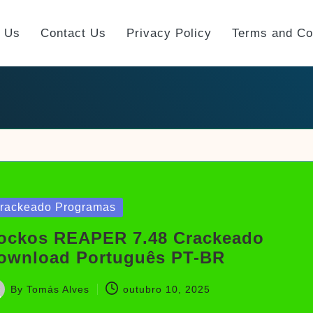
t Us
Contact Us
Privacy Policy
Terms and Co
sted
rackeado Programas
ockos REAPER 7.48 Crackeado
ownload Português PT-BR
By
Tomás Alves
outubro 10, 2025
sted