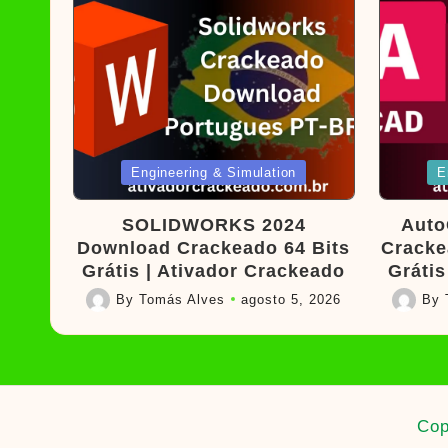
Posted
Poste
Engineering & Simulation
E
in
in
SOLIDWORKS 2024
Auto
Download Crackeado 64 Bits
Cracke
Grátis | Ativador Crackeado
Grátis
By
Tomás Alves
agosto 5, 2026
By
Posted
Posted
by
by
Cop