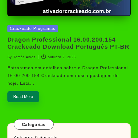
Posted
Crackeado Programas
in
Dragon Professional 16.00.200.154
Crackeado Download Português PT-BR
By
Tomás Alves
outubro 2, 2025
Posted
by
Entraremos em detalhes sobre o Dragon Professional
16.00.200.154 Crackeado em nossa postagem de
hoje. Esta…
Read More
Categorias
Antivirus & Security