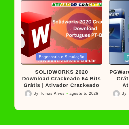
Posted
Poste
Engenharia e Simulação
F
in
in
SOLIDWORKS 2020
PGWar
Download Crackeado 64 Bits
Grát
Grátis | Ativador Crackeado
At
By
Tomás Alves
agosto 5, 2026
By
Posted
Posted
by
by