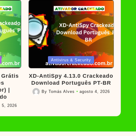
Posted
Antivirus & Security
in
Grátis
XD-AntiSpy 4.13.0 Crackeado
ês
Download Português PT-BR
r) |
By
Tomás Alves
agosto 4, 2026
Posted
ado
by
 5, 2026