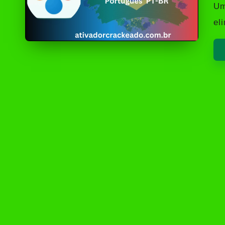
by
Um
el