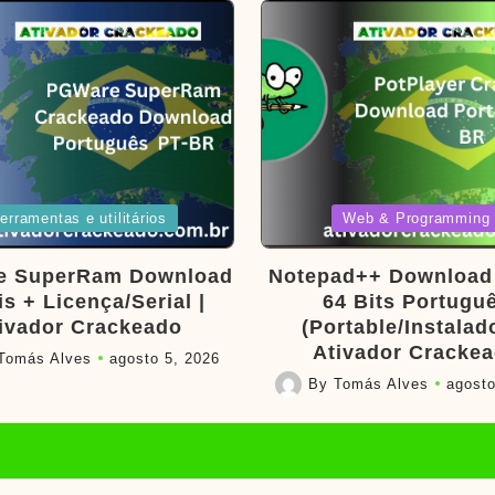
d
Posted
erramentas e utilitários
Web & Programming
in
e SuperRam Download
Notepad++ Download 
is + Licença/Serial |
64 Bits Portugu
ivador Crackeado
(Portable/Instalado
Ativador Cracke
Tomás Alves
agosto 5, 2026
By
Tomás Alves
agosto
Posted
by