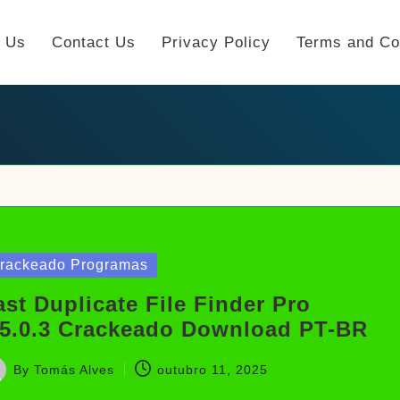
t Us
Contact Us
Privacy Policy
Terms and Co
sted
rackeado Programas
ast Duplicate File Finder Pro
.5.0.3 Crackeado Download PT-BR
By
Tomás Alves
outubro 11, 2025
sted