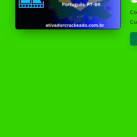
Po
by
Co
Cu