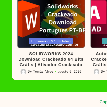
Posted
Poste
Engineering & Simulation
E
in
in
SOLIDWORKS 2024
Auto
Download Crackeado 64 Bits
Cracke
Grátis | Ativador Crackeado
Grátis
By
Tomás Alves
agosto 5, 2026
By
Posted
Posted
by
by
Cop