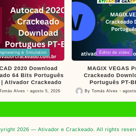
d
Posted
ngineering & Simulation
Editor de vídeo
in
CAD 2020 Download
MAGIX VEGAS P
ado 64 Bits Português
Crackeado Downl
 | Ativador Crackeado
Português PT-B
Tomás Alves
agosto 5, 2026
By
Tomás Alves
agosto
Posted
by
yright 2026 — Ativador e Crackeado. All rights reser