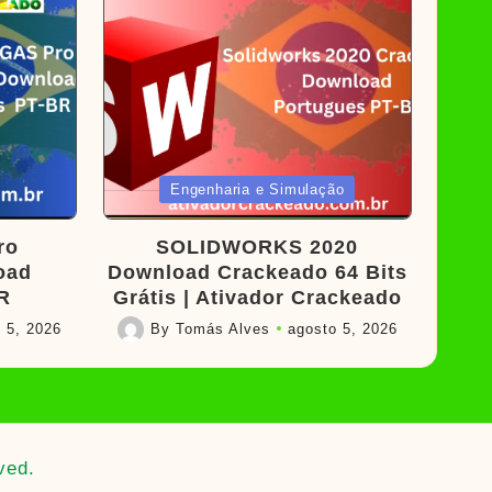
Posted
Engenharia e Simulação
in
ro
SOLIDWORKS 2020
oad
Download Crackeado 64 Bits
R
Grátis | Ativador Crackeado
 5, 2026
By
Tomás Alves
agosto 5, 2026
Posted
by
ved.