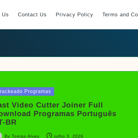
t Us
Contact Us
Privacy Policy
Terms and Co
sted
rackeado Programas
ast Video Cutter Joiner Full
ownload Programas Português
T-BR
By
Tomás Alves
julho 3, 2026