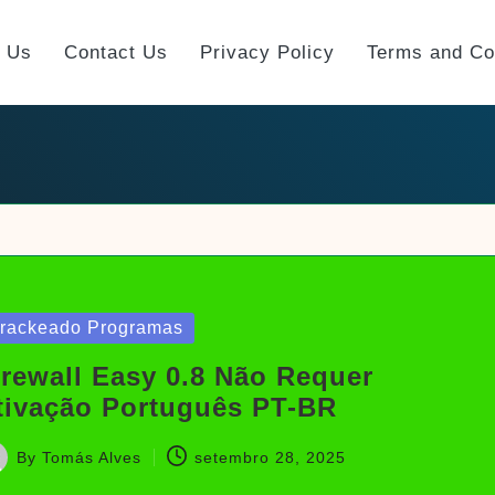
t Us
Contact Us
Privacy Policy
Terms and Co
sted
rackeado Programas
irewall Easy 0.8 Não Requer
tivação Português PT-BR
By
Tomás Alves
setembro 28, 2025
sted