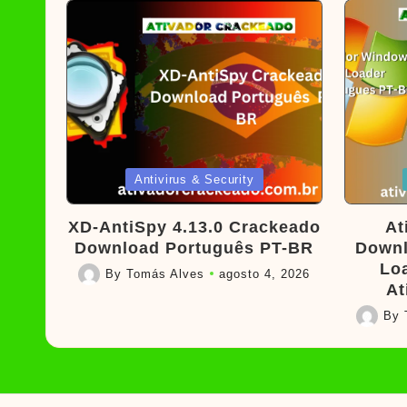
Posted
Poste
Antivirus & Security
in
in
XD-AntiSpy 4.13.0 Crackeado
At
Download Português PT-BR
Downl
Lo
By
Tomás Alves
agosto 4, 2026
Posted
At
by
By
Posted
by