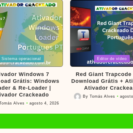
d
Posted
Sistema operacional
Editor de vídeo
in
ivador Windows 7
Red Giant Trapcode 
oad Grátis: Windows
Download Grátis + Ati
ader & Re-Loader |
Ativador Cracke
ivador Crackeado
By
Tomás Alves
agosto
Posted
Tomás Alves
agosto 4, 2026
by