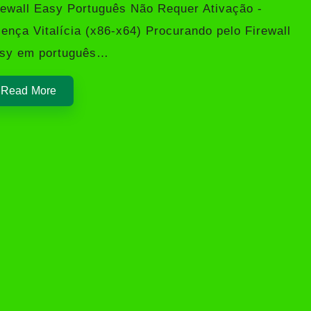
rewall Easy Português Não Requer Ativação -
cença Vitalícia (x86-x64) Procurando pelo Firewall
sy em português…
Read More