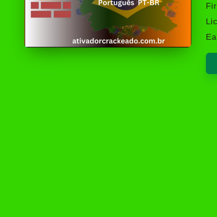
by
Fi
Li
Ea