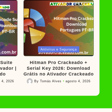
Posted
Antivírus e Segurança
in
Suite
Hitman Pro Crackeado +
vador |
Serial Key 2026: Download
ado
Grátis no Ativador Crackeado
 4, 2026
By
Tomás Alves
agosto 4, 2026
Posted
by