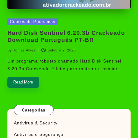
Posted
Crackeado Programas
in
Hard Disk Sentinel 6.20.3b Crackeado
Download Português PT-BR
By
Tomás Alves
outubro 2, 2025
Posted
by
Um programa robusto chamado Hard Disk Sentinel
6.20.3b Crackeado é feito para rastrear e avaliar…
Read More
Categorias
Antivirus & Security
Antivírus e Segurança