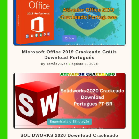
Posted
Office
in
Microsoft Office 2019 Crackeado Grátis
Download Português
By
Tomás Alves
agosto 8, 2026
Posted
by
Posted
Engenharia e Simulação
in
SOLIDWORKS 2020 Download Crackeado