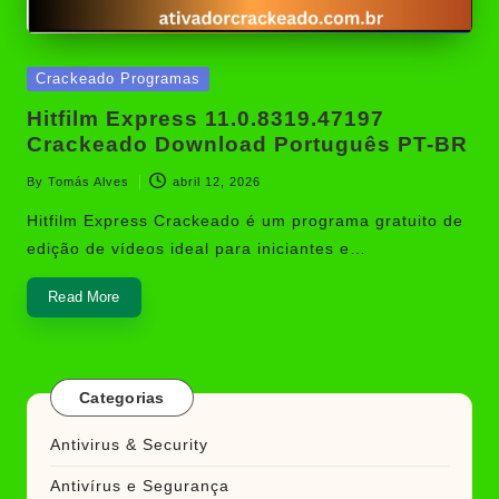
Posted
Crackeado Programas
in
Hitfilm Express 11.0.8319.47197
Crackeado Download Português PT-BR
By
Tomás Alves
abril 12, 2026
Posted
by
Hitfilm Express Crackeado é um programa gratuito de
edição de vídeos ideal para iniciantes e…
Read More
Categorias
Antivirus & Security
Antivírus e Segurança