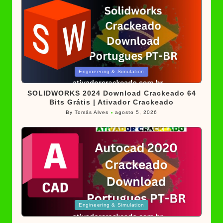
Posted
Engineering & Simulation
in
SOLIDWORKS 2024 Download Crackeado 64
Bits Grátis | Ativador Crackeado
By
Tomás Alves
agosto 5, 2026
Posted
by
Posted
Engineering & Simulation
in