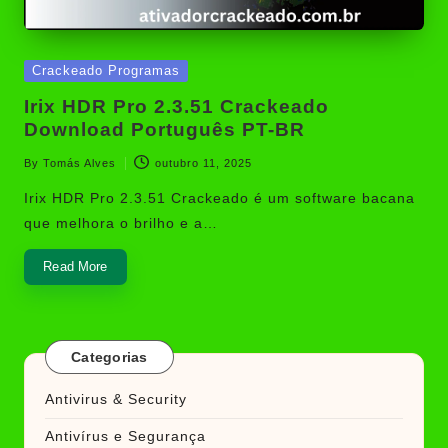
Posted
Crackeado Programas
in
Irix HDR Pro 2.3.51 Crackeado
Download Português PT-BR
By
Tomás Alves
outubro 11, 2025
Posted
by
Irix HDR Pro 2.3.51 Crackeado é um software bacana
que melhora o brilho e a…
Read More
Categorias
Antivirus & Security
Antivírus e Segurança