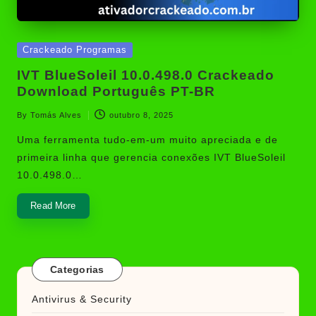
Posted
Crackeado Programas
in
IVT BlueSoleil 10.0.498.0 Crackeado
Download Português PT-BR
By
Tomás Alves
outubro 8, 2025
Posted
by
Uma ferramenta tudo-em-um muito apreciada e de
primeira linha que gerencia conexões IVT BlueSoleil
10.0.498.0…
Read More
Categorias
Antivirus & Security