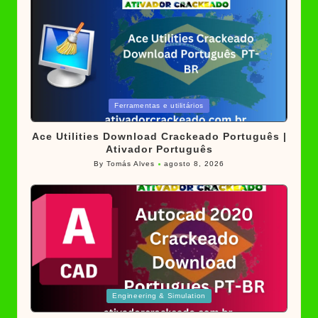
Posted
Ferramentas e utilitários
in
Ace Utilities Download Crackeado Português |
Ativador Português
By
Tomás Alves
agosto 8, 2026
Posted
by
Posted
Engineering & Simulation
in