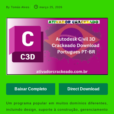
(Portable/Instalador) | Ativador
Crackeado
By
Tomás Alves
março 25, 2026
Posted
XD-AntiSpy 4.13.0 Crackeado
by
Download Português PT-BR
Ativador Windows 7 Download
Grátis: Windows Loader & Re-
Loader | Ativador Crackeado
Red Giant Trapcode Suite
Download Grátis + Ativador |
Ativador Crackeado
Baixar Completo
Direct Download
Um programa popular em muitos domínios diferentes,
incluindo design, suporte à construção, gerenciamento