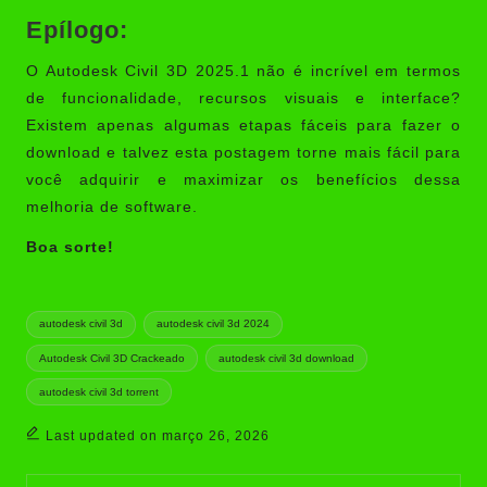
Epílogo:
O Autodesk Civil 3D 2025.1 não é incrível em termos
de funcionalidade, recursos visuais e interface?
Existem apenas algumas etapas fáceis para fazer o
download e talvez esta postagem torne mais fácil para
você adquirir e maximizar os benefícios dessa
melhoria de software.
Boa sorte!
Tags:
autodesk civil 3d
autodesk civil 3d 2024
Autodesk Civil 3D Crackeado
autodesk civil 3d download
autodesk civil 3d torrent
Last updated on março 26, 2026