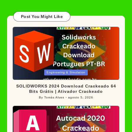
Post You Might Like
Posted
Engineering & Simulation
in
SOLIDWORKS 2024 Download Crackeado 64
Bits Grátis | Ativador Crackeado
By
Tomás Alves
agosto 5, 2026
Posted
by