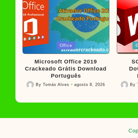
Posted
Poste
Office
E
in
in
Microsoft Office 2019
S
Crackeado Grátis Download
Do
Português
By
Tomás Alves
agosto 8, 2026
By
Posted
Posted
by
by
Cop