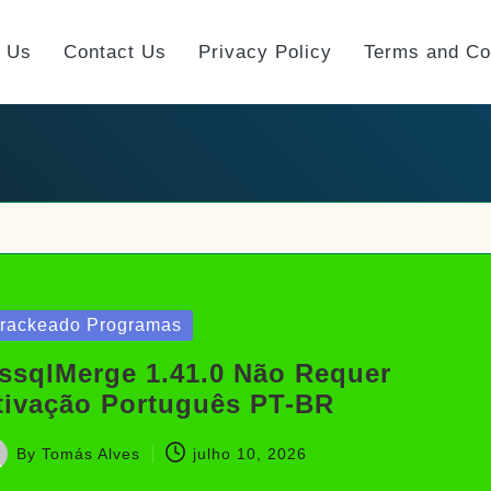
t Us
Contact Us
Privacy Policy
Terms and Co
sted
rackeado Programas
ssqlMerge 1.41.0 Não Requer
tivação Português PT-BR
By
Tomás Alves
julho 10, 2026
sted