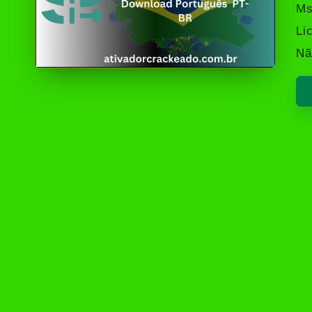
by
Ms
Li
Nã