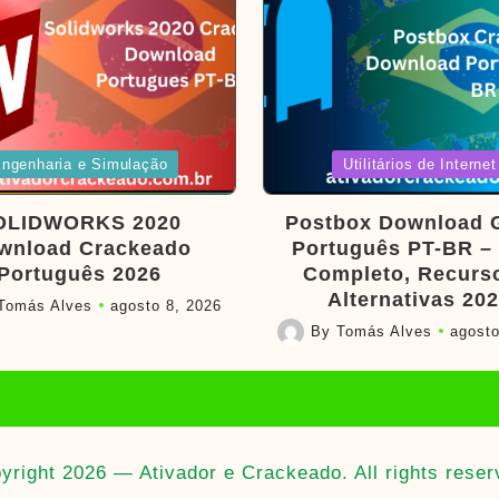
d
Posted
ngenharia e Simulação
Utilitários de Internet
in
OLIDWORKS 2020
Postbox Download G
wnload Crackeado
Português PT-BR –
Português 2026
Completo, Recurs
Alternativas 20
Tomás Alves
agosto 8, 2026
By
Tomás Alves
agosto
Posted
by
yright 2026 — Ativador e Crackeado. All rights reser