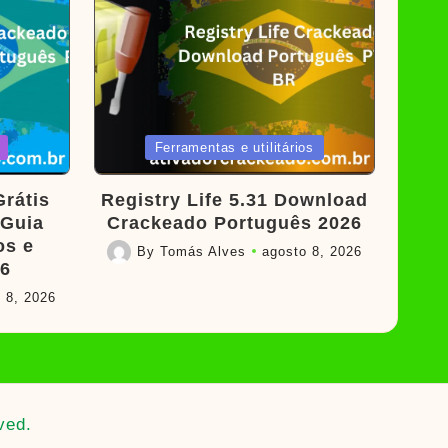
Posted
Ferramentas e utilitários
in
rátis
Registry Life 5.31 Download
 Guia
Crackeado Português 2026
os e
By
Tomás Alves
agosto 8, 2026
Posted
26
by
 8, 2026
ved.