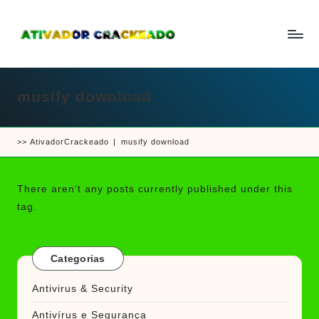
Skip
to
A
Um
content
ti
guia
v
a
musify download
completo
d
sobre
o
r
como
e
>>
AtivadorCrackeado
|
musify download
ativar
C
r
e
a
crackear
c
There aren’t any posts currently published under this
k
software
tag.
e
e
a
d
jogos
o
Categorias
Antivirus & Security
Antivírus e Segurança