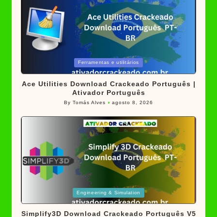
Posted
Ferramentas e utilitários
in
Ace Utilities Download Crackeado Português |
Ativador Português
By
Tomás Alves
agosto 8, 2026
Posted
by
Posted
Engineering & Simulation
in
Simplify3D Download Crackeado Português V5